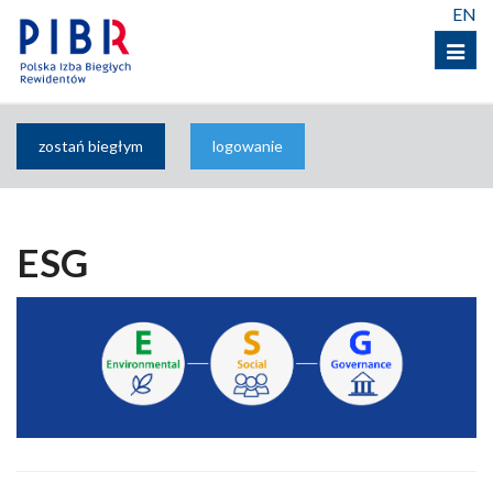
EN
Menu
zostań biegłym
logowanie
ESG