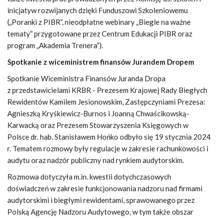
inicjatyw rozwijanych dzięki Funduszowi Szkoleniowemu
(„Poranki z PIBR”, nieodpłatne webinary „Biegle na ważne
tematy” przygotowane przez Centrum Edukacji PIBR oraz
program „Akademia Trenera”).
Spotkanie z wiceministrem finansów Jurandem Dropem
Spotkanie Wiceministra Finansów Juranda Dropa
z przedstawicielami KRBR - Prezesem Krajowej Rady Biegłych
Rewidentów Kamilem Jesionowskim, Zastępczyniami Prezesa:
Agnieszką Kryśkiewicz-Burnos i Joanną Chwaścikowską-
Karwacką oraz Prezesem Stowarzyszenia Księgowych w
Polsce dr. hab. Stanisławem Hońko odbyło się 19 stycznia 2024
r. Tematem rozmowy były regulacje w zakresie rachunkowości i
audytu oraz nadzór publiczny nad rynkiem audytorskim.
Rozmowa dotyczyła m.in. kwestii dotychczasowych
doświadczeń w zakresie funkcjonowania nadzoru nad firmami
audytorskimi i biegłymi rewidentami, sprawowanego przez
Polską Agencję Nadzoru Audytowego, w tym także obszar