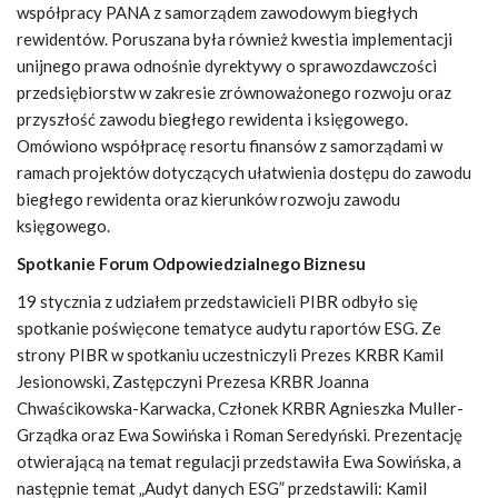
współpracy PANA z samorządem zawodowym biegłych
rewidentów. Poruszana była również kwestia implementacji
unijnego prawa odnośnie dyrektywy o sprawozdawczości
przedsiębiorstw w zakresie zrównoważonego rozwoju oraz
przyszłość zawodu biegłego rewidenta i księgowego.
Omówiono współpracę resortu finansów z samorządami w
ramach projektów dotyczących ułatwienia dostępu do zawodu
biegłego rewidenta oraz kierunków rozwoju zawodu
księgowego.
Spotkanie Forum Odpowiedzialnego Biznesu
19 stycznia z udziałem przedstawicieli PIBR odbyło się
spotkanie poświęcone tematyce audytu raportów ESG. Ze
strony PIBR w spotkaniu uczestniczyli Prezes KRBR Kamil
Jesionowski, Zastępczyni Prezesa KRBR Joanna
Chwaścikowska-Karwacka, Członek KRBR Agnieszka Muller-
Grządka oraz Ewa Sowińska i Roman Seredyński. Prezentację
otwierającą na temat regulacji przedstawiła Ewa Sowińska, a
następnie temat „Audyt danych ESG” przedstawili: Kamil