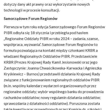
dotyczy dany akt prawny oraz wykorzystanie nowych
technologii w procesie konsultacji.
Samorządowe Forum Regionów
Pierwsza w tym roku edycja Samorządowego Forum Regionów
PIBR odbyła się 18 stycznia i przebiegła pod hasłem
„Regionalne Oddziały PIBR w roku 2024 – zadania, szanse,
współpraca, wyzwania”. Samorządowe Forum Regionów to
formuła pozwalająca na kontakt między członkami KRBR a
władzami Regionalnych Oddziałów PIBR. Przedstawiciele
KRBR (Prezes Krajowej Rady Kamil Jesionowski oraz jego
Zastępczynie: Joanna Chwaścikowska-Karwacka i Agnieszka
Kryśkiewicz – Burnos) przedstawili działania Krajowej Rady
związane z funkcjonowaniem regionalnych oddziałów PIBR
(m.in. wspólny kalendarz wydarzeń organizowanych przez
regionalne oddziały; wybór wspólnego banku do prowadzenia
rachunków oddziałów; nowy regulamin działania oddziałów;
sprawozdania z działalności oddziałów). Poruszona została
także kwestia prac prowadzonych przez Komisję ds. szkoleń i