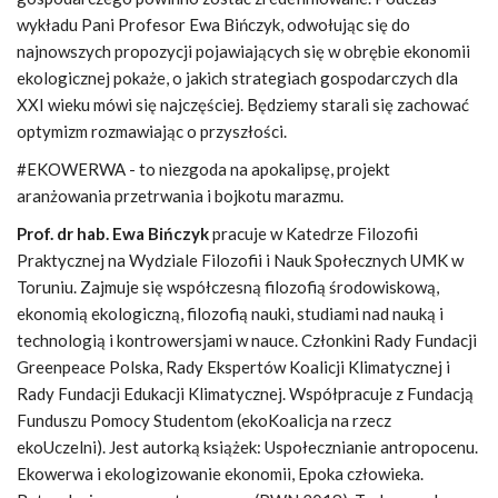
wykładu Pani Profesor Ewa Bińczyk, odwołując się do
najnowszych propozycji pojawiających się w obrębie ekonomii
ekologicznej pokaże, o jakich strategiach gospodarczych dla
XXI wieku mówi się najczęściej. Będziemy starali się zachować
optymizm rozmawiając o przyszłości.
#EKOWERWA - to niezgoda na apokalipsę, projekt
aranżowania przetrwania i bojkotu marazmu.
Prof. dr hab. Ewa Bińczyk
pracuje w Katedrze Filozofii
Praktycznej na Wydziale Filozofii i Nauk Społecznych UMK w
Toruniu. Zajmuje się współczesną filozofią środowiskową,
ekonomią ekologiczną, filozofią nauki, studiami nad nauką i
technologią i kontrowersjami w nauce. Członkini Rady Fundacji
Greenpeace Polska, Rady Ekspertów Koalicji Klimatycznej i
Rady Fundacji Edukacji Klimatycznej. Współpracuje z Fundacją
Funduszu Pomocy Studentom (ekoKoalicja na rzecz
ekoUczelni). Jest autorką książek: Uspołecznianie antropocenu.
Ekowerwa i ekologizowanie ekonomii, Epoka człowieka.