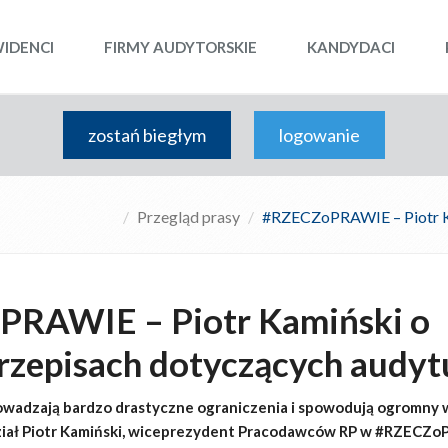
WIDENCI
FIRMY AUDYTORSKIE
KANDYDACI
zostań biegłym
logowanie
Przegląd prasy
#RZECZoPRAWIE – Piotr Ka
RAWIE – Piotr Kamiński o
rzepisach dotyczących audyt
owadzają bardzo drastyczne ograniczenia i spowodują ogromny 
ział Piotr Kamiński, wiceprezydent Pracodawców RP w #RZECZ