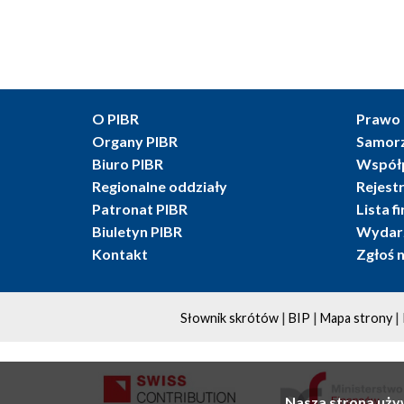
O PIBR
Prawo 
Organy PIBR
Samor
Biuro PIBR
Współ
Regionalne oddziały
Rejest
Patronat PIBR
Lista f
Biuletyn PIBR
Wydarz
Kontakt
Zgłoś 
|
|
|
Słownik skrótów
BIP
Mapa strony
Nasza strona uży