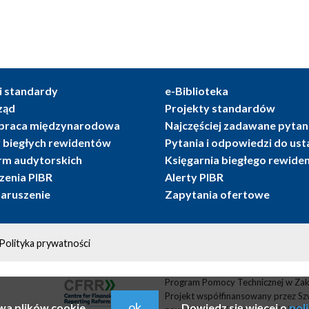
i standardy
e-Biblioteka
ząd
Projekty standardów
praca międzynarodowa
Najczęściej zadawane pytan
r biegłych rewidentów
Pytania i odpowiedzi do us
irm audytorskich
Księgarnia biegłego rewide
enia PIBR
Alerty PIBR
naruszenie
Zapytania ofertowe
Polityka prywatności
Program Pomocy Technicznej w Zak
Projekt współfinansowany przez Sz
ok
wa plików cookie.
Dowiedz się więcej o
pol