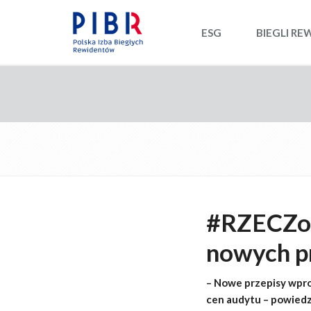
ESG
BIEGLI RE
#RZECZoP
nowych p
– Nowe przepisy wpr
cen audytu – powied