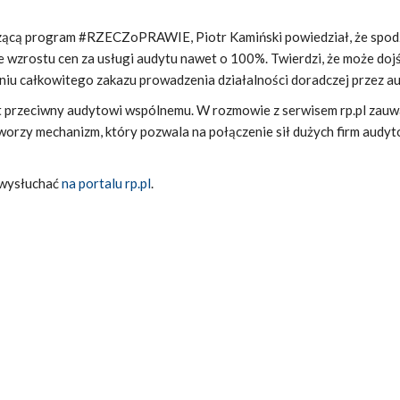
ącą program #RZECZoPRAWIE, Piotr Kamiński powiedział, że spo
ie wzrostu cen za usługi audytu nawet o 100%. Twierdzi, że może doj
iu całkowitego zakazu prowadzenia działalności doradczej przez a
st przeciwny audytowi wspólnemu. W rozmowie z serwisem rp.pl zauw
orzy mechanizm, który pozwala na połączenie sił dużych firm audyt
 wysłuchać
na portalu rp.pl
.