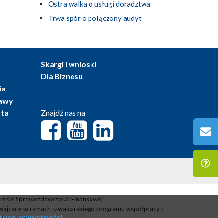
Ostra walka o usługi doradztwa
Trwa spór o połączony audyt
Skargi i wnioski
Dla Biznesu
ia
tawy
nta
Znajdź nas na
resie Sprawozdawczości Finansowej
wajcarię w ramach szwajcarskiego programu współpracy z
ityce prywatności
.