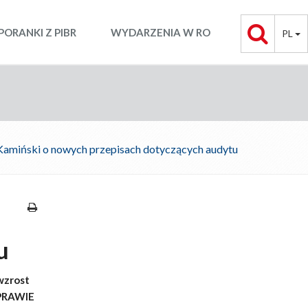
PORANKI Z PIBR
WYDARZENIA W RO
PL
miński o nowych przepisach dotyczących audytu
u
wzrost
oPRAWIE