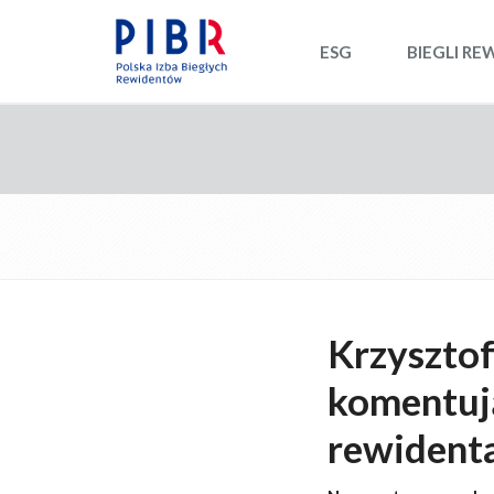
ESG
BIEGLI RE
Krzysztof
komentuj
rewident