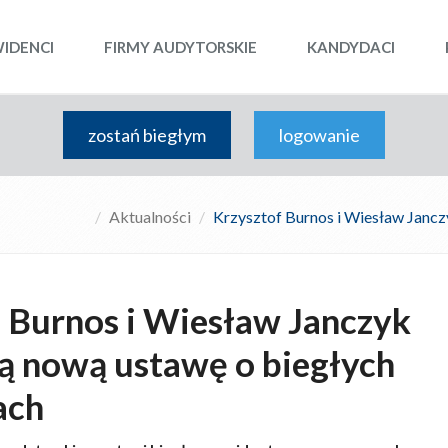
WIDENCI
FIRMY AUDYTORSKIE
KANDYDACI
zostań biegłym
logowanie
Aktualności
Krzysztof Burnos i Wiesław Janc
 Burnos i Wiesław Janczyk
ą nową ustawę o biegłych
ach