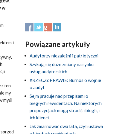
ogów.
w w
em
ektem i
Powiązane artykuły
Audytorzy niezależni i patriotyczni
tywny,
ch
Szykują się duże zmiany na rynku
cji
usług audytorskich
#RZECZoPRAWIE: Burnos o wojnie
ez ten
o audyt
ale my
Sejm pracuje nad przepisami o
w myśl
biegłych rewidentach. Na niektórych
propozycjach mogą stracić i biegli, i
ich klienci
Jak zmarnować dwa lata, czyli ustawa
 sprzed
o biegłych rewidentach