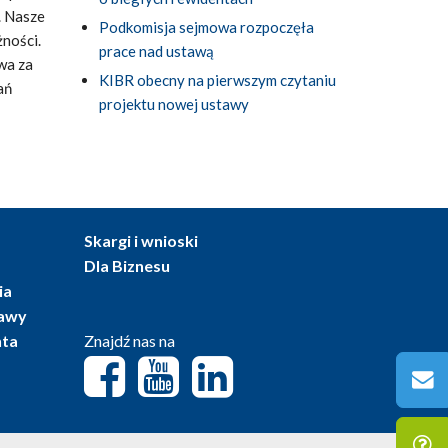
. Nasze
Podkomisja sejmowa rozpoczęła
ności.
prace nad ustawą
wa za
KIBR obecny na pierwszym czytaniu
ań
projektu nowej ustawy
Skargi i wnioski
Dla Biznesu
ia
tawy
nta
Znajdź nas na