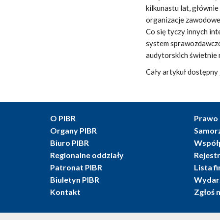
kilkunastu lat, główni
organizacje zawodowe,
Co się tyczy innych i
system sprawozdawczoś
audytorskich świetnie 
Cały artykuł dostępny 
O PIBR
Prawo 
Organy PIBR
Samor
Biuro PIBR
Współ
Regionalne oddziały
Rejest
Patronat PIBR
Lista f
Biuletyn PIBR
Wydarz
Kontakt
Zgłoś 