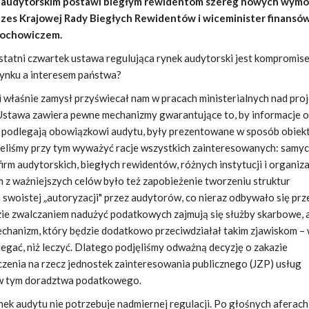
 audytorskim postawi biegłym rewidentom szereg nowych wym
zes Krajowej Rady Biegłych Rewidentów i wiceminister finansó
Rochowiczem.
tatni czwartek ustawa regulująca rynek audytorski jest kompromis
ynku a interesem państwa?
 właśnie zamysł przyświecał nam w pracach ministerialnych nad proj
Ustawa zawiera pewne mechanizmy gwarantujące to, by informacje o
re podlegają obowiązkowi audytu, były prezentowane w sposób obiek
cieliśmy przy tym wyważyć racje wszystkich zainteresowanych: samy
rm audytorskich, biegłych rewidentów, różnych instytucji i organiza
 z ważniejszych celów było też zapobieżenie tworzeniu struktur
h swoistej „autoryzacji" przez audytorów, co nieraz odbywało się prz
e zwalczaniem nadużyć podatkowych zajmują się służby skarbowe, 
echanizm, który będzie dodatkowo przeciwdziałał takim zjawiskom – 
biegać, niż leczyć. Dlatego podjęliśmy odważną decyzję o zakazie
enia na rzecz jednostek zainteresowania publicznego (JZP) usług
, w tym doradztwa podatkowego.
ek audytu nie potrzebuje nadmiernej regulacji. Po głośnych aferach