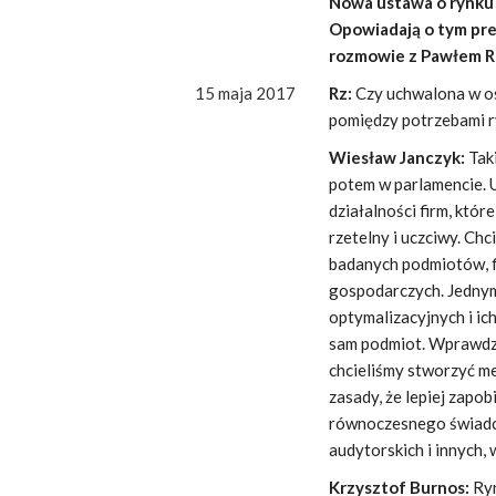
Nowa ustawa o rynku
Opowiadają o tym pre
rozmowie z Pawłem 
15 maja 2017
Rz:
Czy uchwalona w os
pomiędzy potrzebami r
Wiesław Janczyk:
Taki
potem w parlamencie. 
działalności firm, któ
rzetelny i uczciwy. Ch
badanych podmiotów, fi
gospodarczych. Jednym
optymalizacyjnych i ic
sam podmiot. Wprawdzi
chcieliśmy stworzyć m
zasady, że lepiej zapo
równoczesnego świadcz
audytorskich i innych
Krzysztof Burnos:
Ryn