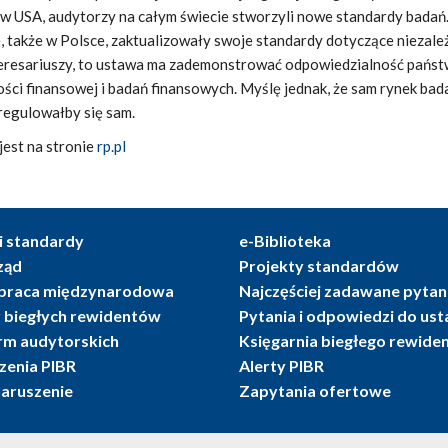
e w USA, audytorzy na całym świecie stworzyli nowe standardy badań
 także w Polsce, zaktualizowały swoje standardy dotyczące niezależ
nteresariuszy, to ustawa ma zademonstrować odpowiedzialność państ
ci finansowej i badań finansowych. Myślę jednak, że sam rynek bad
regulowałby się sam.
jest na stronie
rp.pl
i standardy
e-Biblioteka
ząd
Projekty standardów
praca międzynarodowa
Najczęściej zadawane pytan
r biegłych rewidentów
Pytania i odpowiedzi do us
irm audytorskich
Księgarnia biegłego rewide
enia PIBR
Alerty PIBR
naruszenie
Zapytania ofertowe