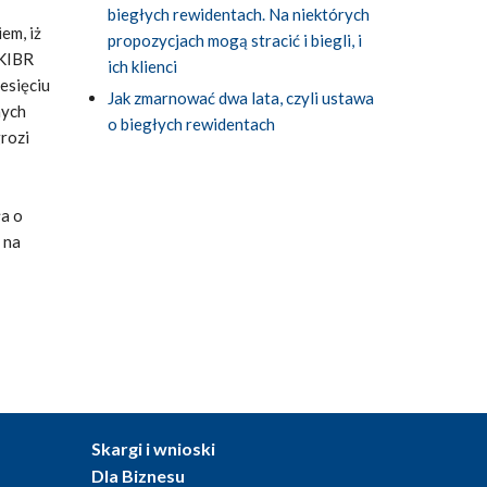
biegłych rewidentach. Na niektórych
em, iż
propozycjach mogą stracić i biegli, i
 KIBR
ich klienci
esięciu
Jak zmarnować dwa lata, czyli ustawa
nych
o biegłych rewidentach
grozi
ła o
 na
Skargi i wnioski
Dla Biznesu