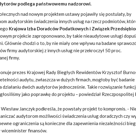
audytorów podlega państwowemu nadzorowi.
połecznych nad nowym projektem ustawy pojawiły się postulaty, by
mom audytorskim świadczenia innych usług na rzecz podmiotów, któr
 tego
Krajowa Izba Doradców Podatkowych i Związek Przedsiębio
dowym projekcie zaproponowano, by takie nieaudytowe usługi dopuśc
. Głównie chodzi o to, by nie miały one wpływu na badane sprawozd
ów firmy audytorskiej z innych usług nie przekroczył 50 proc.
nej firmy.
oponuje prezes Krajowej Rady Biegłych Rewidentów Krzysztof Burnos
etelności audytu, zwłaszcza w dużych firmach, mogłoby być badanie
a działaniu dwóch audytorów jednocześnie. Takie rozwiązanie funkc
e zgłosiliśmy jako poprawkę do projektu – powiedział Rzeczpospolitej
Wiesław Janczyk podkreśla, że powstały projekt to kompromis. - Ni
aniczać audytorom możliwości świadczenia usług doradczych czy w
pewne ograniczenia są konieczne dla zapewnienia niezależności bie
 wiceminister finansów.