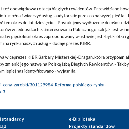
st też obowiązkowa rotacja biegłych rewidentów. Przewidziano bowi
otu można świadczyć usługi audytorskie przez co najwyżej pięć lat.
ć ten okres do lat dziesięciu. - Postulujemy wydłużenie do ośmiu-dzi
ytorów w Jednostkach zainteresowania Publicznego, tak jak jest w in
alny pięcioletni okres zaproponowany w ustawie jest zbyt krótki i 
i na rynku naszych usług – dodaje prezes KIBR.
owa wiceprezes KIBR Barbary Misterskiej-Dragan, która przypomnia
by zmienić jego nazwę na Polską Izbą Biegłych Rewidentów. - Tak by
 lepiej nas identyfikowano - wyjasniła.
ugi-ceny-zarobki/301129984-Reforma-polskiego-rynku-
p-3
i standardy
e-Biblioteka
ząd
Projekty standardów