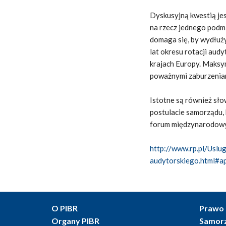
Dyskusyjną kwestią je
na rzecz jednego podmi
domaga się, by wydłuży
lat okresu rotacji aud
krajach Europy. Maksym
poważnymi zaburzeniam
Istotne są również sł
postulacie samorządu, 
forum międzynarodowym
http://www.rp.pl/Usl
audytorskiego.html#a
O PIBR
Prawo 
Organy PIBR
Samor