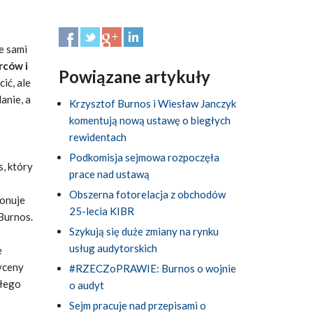
e sami
rców i
Powiązane artykuły
ić, ale
anie, a
Krzysztof Burnos i Wiesław Janczyk
komentują nową ustawę o biegłych
rewidentach
Podkomisja sejmowa rozpoczęła
, który
prace nad ustawą
Obszerna fotorelacja z obchodów
jonuje
25-lecia KIBR
 Burnos.
Szykują się duże zmiany na rynku
usług audytorskich
e
yceny
#RZECZoPRAWIE: Burnos o wojnie
głego
o audyt
Sejm pracuje nad przepisami o