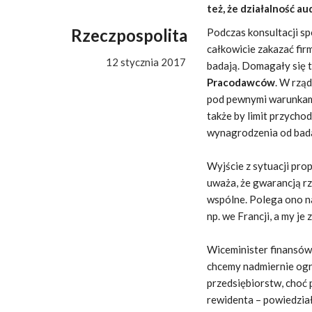
też, że działalność 
Rzeczpospolita
Podczas konsultacji s
całkowicie zakazać fir
12 stycznia 2017
badają. Domagały się
Pracodawców
. W rzą
pod pewnymi warunkami
także by limit przychod
wynagrodzenia od bada
Wyjście z sytuacji pr
uważa, że gwarancją rz
wspólne. Polega ono n
np. we Francji, a my j
Wiceminister finansów 
chcemy nadmiernie ogr
przedsiębiorstw, choć 
rewidenta – powiedział