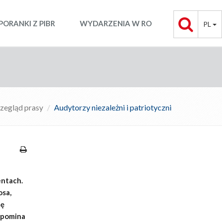
PORANKI Z PIBR
WYDARZENIA W RO
PL
zegląd prasy
Audytorzy niezależni i patriotyczni
entach.
osa,
mę
ypomina