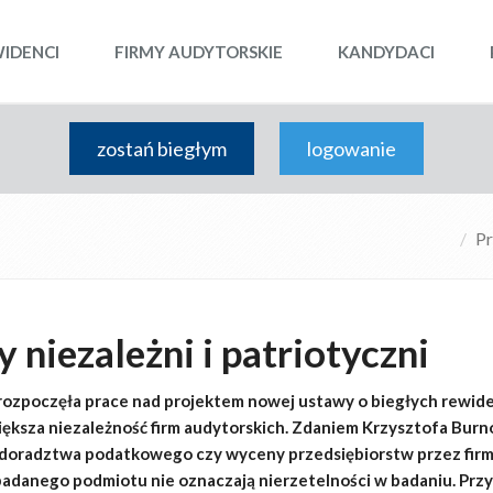
WIDENCI
FIRMY AUDYTORSKIE
KANDYDACI
zostań biegłym
logowanie
Pr
 niezależni i patriotyczni
ozpoczęła prace nad projektem nowej ustawy o biegłych rewid
iększa niezależność firm audytorskich. Zdaniem Krzysztofa Burn
 doradztwa podatkowego czy wyceny przedsiębiorstw przez fir
badanego podmiotu nie oznaczają nierzetelności w badaniu. Prz