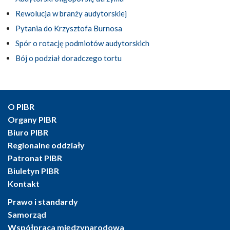
Rewolucja w branży audytorskiej
Pytania do Krzysztofa Burnosa
Spór o rotację podmiotów audytorskich
Bój o podział doradczego tortu
O PIBR
Organy PIBR
Biuro PIBR
Regionalne oddziały
Patronat PIBR
Biuletyn PIBR
Kontakt
Prawo i standardy
Samorząd
Współpraca międzynarodowa