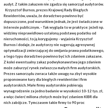
audyt. Z takim zakazem nie zgadza się samorząd audytorów.
Krzysztof Burnos, prezes Krajowej Rady Biegłych
Rewidentów, uważa, że doradztwo powinno być
dopuszczone, pod warunkiem jednak, że jest świadczone w
interesie publicznym. - Tak wygląda to w praktyce: jeżeli np.
widzimy nieprawidłowo ustaloną podstawę podatku od
nieruchomości, to ją korygujemy - wyjaśnia Krzysztof
Burnos i dodaje, że audytorzy nie sugerują agresywnej
optymalizacji zmierzającej do omijania prawa podatkowego,
a tego typu doradztwo powinno być ich zdaniem zakazane.
Z kolei ewentualny zakaz podwykonawstwa jego zdaniem
może zaburzyć rynek zwłaszcza małych firm audytorskich.
Prezes samorządu zwraca także uwagę na zbyt wysokie
proponowane kary dla biegłych rewidentów i firm
audytorskich. Małe firmy audytorskie pobierają
wynagrodzenie za jedno badanie w wysokości 10-12 tys. zł,
a więc ćwierć miliona złotych może być zdaniem KIBR dla
nich zabójcze. Tymczasem takie firmy to 90 proc