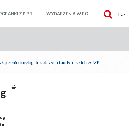
PORANKI Z PIBR
WYDARZENIA W RO
PL
złączeniem usług doradczych i audytorskich w JZP
ug
ług
tu