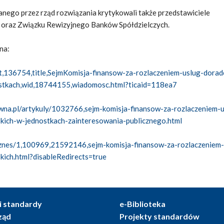
nego przez rząd rozwiązania krytykowali także przedstawiciele
 oraz Związku Rewizyjnego Banków Spółdzielczych.
na:
kat,136754,title,SejmKomisja-finansow-za-rozlaczeniem-uslug-dorad
stkach,wid,18744155,wiadomosc.html?ticaid=118ea7
wna.pl/artykuly/1032766,sejm-komisja-finansow-za-rozlaczeniem-u
kich-w-jednostkach-zainteresowania-publicznego.html
biznes/1,100969,21592146,sejm-komisja-finansow-za-rozlaczeniem-
kich.html?disableRedirects=true
i standardy
e-Biblioteka
ząd
Projekty standardów