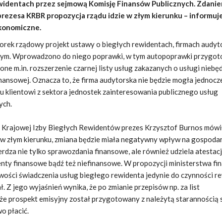
widentach przez sejmową Komisję Finansów Publicznych. Zdani
prezesa KRBR propozycja rządu idzie w złym kierunku – informuj
ekonomiczne.
orek rządowy projekt ustawy o biegłych rewidentach, firmach audyt
znym. Wprowadzono do niego poprawki, w tym autopoprawki przygo
 one m.in. rozszerzenie czarnej listy usług zakazanych o usługi niebę
inansowej. Oznacza to, że firma audytorska nie będzie mogła jednocz
 klientowi z sektora jednostek zainteresowania publicznego usług
ych.
 Krajowej Izby Biegłych Rewidentów prezes Krzysztof Burnos mówił
 w złym kierunku, zmiana będzie miała negatywny wpływ na gospodar
rdza nie tylko sprawozdania finansowe, ale również udziela atestacj
nty finansowe bądź też niefinansowe. W propozycji ministerstwa f
ości świadczenia usług biegłego rewidenta jedynie do czynności re
. Z jego wyjaśnień wynika, że po zmianie przepisów np. za list
że prospekt emisyjny został przygotowany z należytą starannością 
o płacić.