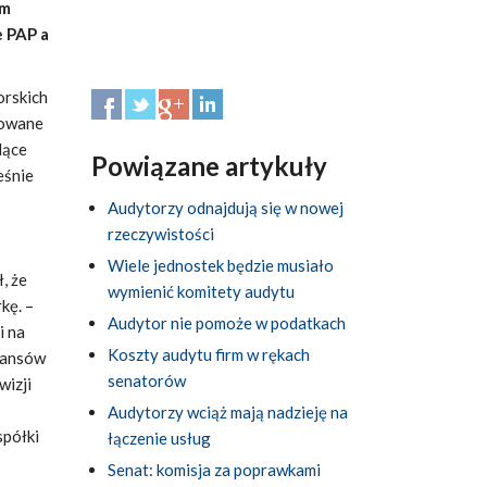
em
e PAP a
orskich
towane
dące
Powiązane artykuły
eśnie
Audytorzy odnajdują się w nowej
rzeczywistości
Wiele jednostek będzie musiało
, że
wymienić komitety audytu
kę. –
Audytor nie pomoże w podatkach
i na
Koszty audytu firm w rękach
inansów
senatorów
wizji
Audytorzy wciąż mają nadzieję na
spółki
łączenie usług
Senat: komisja za poprawkami