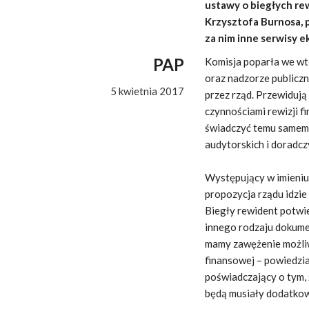
ustawy o biegłych re
Krzysztofa Burnosa, 
za nim inne serwisy 
PAP
Komisja poparła we wt
oraz nadzorze public
5 kwietnia 2017
przez rząd. Przewidują
czynnościami rewizji f
świadczyć temu samemu
audytorskich i doradcz
Występujący w imieniu
propozycja rządu idzie
Biegły rewident potwie
innego rodzaju dokume
mamy zawężenie możliw
finansowej – powiedział
poświadczający o tym, 
będą musiały dodatkow