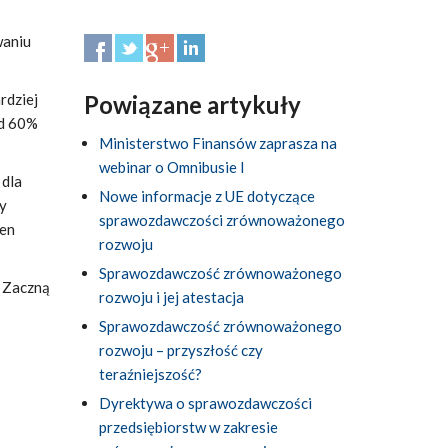
waniu
rdziej
Powiązane artykuły
ad 60%
Ministerstwo Finansów zaprasza na
webinar o Omnibusie I
 dla
Nowe informacje z UE dotyczące
ły
sprawozdawczości zrównoważonego
ten
rozwoju
Sprawozdawczość zrównoważonego
. Zaczną
rozwoju i jej atestacja
Sprawozdawczość zrównoważonego
rozwoju – przyszłość czy
teraźniejszość?
Dyrektywa o sprawozdawczości
przedsiębiorstw w zakresie