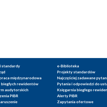
i standardy
e-Biblioteka
ząd
Projekty standardów
praca międzynarodowa
Najczęściej zadawane pytan
r biegłych rewidentów
Pytania i odpowiedzi do us
irm audytorskich
Księgarnia biegłego rewide
enia PIBR
Alerty PIBR
naruszenie
Zapytania ofertowe