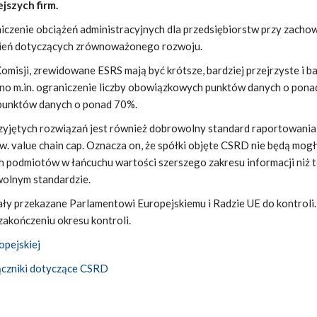
jszych firm.
iczenie obciążeń administracyjnych dla przedsiębiorstw przy zacho
nień dotyczących zrównoważonego rozwoju.
omisji, zrewidowane ESRS mają być krótsze, bardziej przejrzyste i ba
ano m.in. ograniczenie liczby obowiązkowych punktów danych o pon
y punktów danych o ponad 70%.
jętych rozwiązań jest również dobrowolny standard raportowania
zw. value chain cap. Oznacza on, że spółki objęte CSRD nie będą mog
 podmiotów w łańcuchu wartości szerszego zakresu informacji niż 
olnym standardzie.
ły przekazane Parlamentowi Europejskiemu i Radzie UE do kontroli
akończeniu okresu kontroli.
opejskiej
ączniki dotyczące CSRD