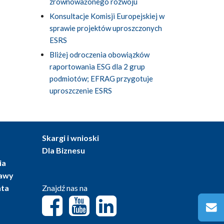
zrównoważonego rozwoju
Konsultacje Komisji Europejskiej w
sprawie projektów uproszczonych
ESRS
Bliżej odroczenia obowiązków
raportowania ESG dla 2 grup
podmiotów; EFRAG przygotuje
uproszczenie ESRS
Skargi i wnioski
Dla Biznesu
ia
tawy
nta
Znajdź nas na