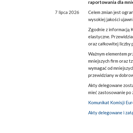
raportowania dla mnie
7 lipca 2026
Celem zmian jest ogran
wysokiej jakości ujaw
Zgodnie z informacją K
elastyczne. Przewidzi
oraz całkowitej liczb
Ważnym elementem przy
mniejszych firm oraz t
wymagać od mniejszych
przewidziany w dobrow
Akty delegowane zosta
mieć zastosowanie po z
Komunikat Komisji Eur
Akty delegowane i zał