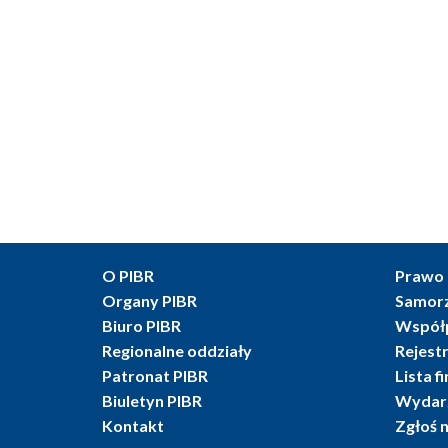
O PIBR
Prawo 
Organy PIBR
Samor
Biuro PIBR
Współ
Regionalne oddziały
Rejest
Patronat PIBR
Lista f
Biuletyn PIBR
Wydarz
Kontakt
Zgłoś 