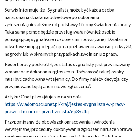
Serwis informuje, że „Sygnalistą może być każda osoba
narażona na działania odwetowe po dokonaniu
zgłoszenia, niezależnie od podstawy i formy świadczenia pracy.
Taka sama pomoc będzie przysługiwała również osobie
pomagającej sygnaliście i osobie z nim powiązanej. Działania
odwetowe mogą polegać np. na pozbawieniu awansu, podwyżki,
nagrody lub w skrajnych przypadkach zwolnieniu z pracy.
Resort pracy podkreślił, że status sygnalisty jest przyznawany
w momencie dokonania zgłoszenia. Tożsamość takiej osoby
musi być zachowana w tajemnicy. Do firmy należy decyzja, czy
przyjmowane będą anonimowe zgłoszenia”.
Artykuł Onet.pl znajduje się na stronie
https://wiadomosci.onet.pl/kraj/jestes-sygnalista-w-pracy-
prawo-chroni-cie-przed-zemsta/6p3yz4q
Przypominamy, że obowiązek opracowania i wdrożenia
wewnętrznej procedury dokonywania zgłoszeń naruszeń prawa
i podejmowania działań następczych („Procedura”) dotyczy