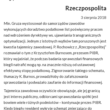
Rzeczpospolita
3 sierpnia 2018
Min. Gruza wystosował do samorządów zawodów
wykonujących doradztwo podatkowe list poświęcony pracom
nad wdrożeniem dyrektywy ws. ujawniania transgranicznych
optymalizacji. Jednym z istotnych wątków tam poruszonych jest
kwestia tajemnicy zawodowej. P. Rochowicz z „Rzeczpospolitej”
rozmawiał o tym z Krzysztofem Burnosem, prezesem PIBR,
który wyjaśniał, że podczas badania sprawozdań finansowych
biegli natrafić mogą np. na znacznie niższą od ustawowej
efektywną stopę podatkową. Zignorowanie takiego schematu,
tłumaczy K. Burnos, prowadziłoby do zafałszowania
sprawozdania i podważało zaufanie do informacji finansowej.
Tajemnica zawodowa oczywiście obowiązuje, ale jej granicą
jest interes publiczny, odbiorcami sprawozdania spółki jest
bowiem wiele różnych podmiotów – kontynuuje prezes PIBR.
Kiedy biegły rewident wykryje schemat zmierzający do