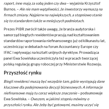
raport, inne mają za sobą jeden czy dwa
– wyjaśnia Krzysztof
Burnos. –
Ale nie mam wątpliwości, że inwestorzy wymuszą na
firmach zmiany. Najpierw na największych, a stopniowo stanie
się to standardem także w mniejszych podmiotach.
Prezes PIBR zwrócił także uwagę, że branża audytorska i
samorząd biegłych rewidentów pracują nad kształtowaniem
standardów raportowania niefinansowego już od kilkunastu lat,
uczestnicząc w debatach na forum Accountancy Europe czy
IFAC i wpływając na kształt unijnych dyrektyw. Prowadząca
panel Ewa Sowińska uczestniczyła też w pracach tworzącej
polską regulację grupy roboczej przy Ministerstwie Rozwoju.
Przyszłość rynku
Biegli rewidenci muszą być wszędzie tam, gdzie występują dane
kluczowe dla podejmowania decyzji biznesowych. A informacje
niefinansowe mają tu coraz większe znaczenie
– podsumowuje
Ewa Sowińska. –
Owszem, w jakimś stopniu mówimy o
przyszłości rynku. Ale żeby być gotowymi, musimy uczyć się