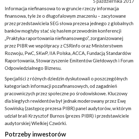
5 października 2017
Informacja niefinansowa to w gruncie rzeczy informacja
finansowa, tyle że o długofalowym znaczeniu – zacytowane
przez przedstawiciela SEG słowa prezesa jednego z globalnych
banków mogłyby stać się hasłem przewodnim konferencji
„Praktyka raportowania niefinansowego”, zorganizowanej
przez PIBR we współpracy z CSRinfo oraz Ministerstwem
Rozwoju, PwC, SKwP, IIA Polska, ACCA, Fundacją Standardów
Raportowania, Stowarzyszenie Emitentów Giełdowych i Forum
Odpowiedzialnego Biznesu.
Specjaliści z różnych dziedzin dyskutowali o poszczególnych
kategoriach informacji pozafinansowych, od zagadnień
pracowniczych przez społeczne po środowiskowe. Kluczowy
dla biegłych rewidentów był jednak moderowany przez Ewę
Sowińską (zastępcę prezesa PIBR) panel audytorów, w którym
udział brali Krzysztof Burnos (prezes PIBR) i przedstawiciele
audytorskiej Wielkiej Czwórki.
Potrzeby inwestorów