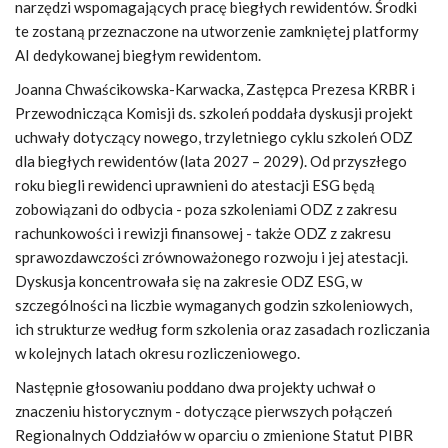
narzędzi wspomagających pracę biegłych rewidentów. Środki
te zostaną przeznaczone na utworzenie zamkniętej platformy
AI dedykowanej biegłym rewidentom.
Joanna Chwaścikowska-Karwacka, Zastępca Prezesa KRBR i
Przewodnicząca Komisji ds. szkoleń poddała dyskusji projekt
uchwały dotyczący nowego, trzyletniego cyklu szkoleń ODZ
dla biegłych rewidentów (lata 2027 – 2029). Od przyszłego
roku biegli rewidenci uprawnieni do atestacji ESG będą
zobowiązani do odbycia - poza szkoleniami ODZ z zakresu
rachunkowości i rewizji finansowej - także ODZ z zakresu
sprawozdawczości zrównoważonego rozwoju i jej atestacji.
Dyskusja koncentrowała się na zakresie ODZ ESG, w
szczególności na liczbie wymaganych godzin szkoleniowych,
ich strukturze według form szkolenia oraz zasadach rozliczania
w kolejnych latach okresu rozliczeniowego.
Następnie głosowaniu poddano dwa projekty uchwał o
znaczeniu historycznym - dotyczące pierwszych połączeń
Regionalnych Oddziałów w oparciu o zmienione Statut PIBR