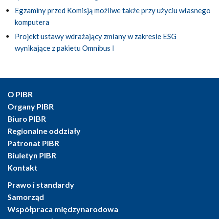
Egzaminy przed Komisją możliwe także przy użyciu własnego
komputera
Projekt ustawy wdrażający zmiany w zakresie ESG
wynikające z pakietu Omnibus I
O PIBR
Organy PIBR
Biuro PIBR
Regionalne oddziały
Patronat PIBR
Biuletyn PIBR
Kontakt
Prawo i standardy
Samorząd
Współpraca międzynarodowa