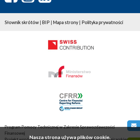
|
|
|
Słownik skrótów
BIP
Mapa strony
Polityka prywatności
Program Pomocy Technicznej w Zakresie Sprawozdawczości
Finansowej
Nasza strona używa plików cookie.
Projekt współfinansowany przez Szwajcarię w ramach szwajcarskiego