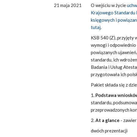
21 maja 2021
O wejściu w życie
uchw
Krajowego Standardu B
księgowych i powiązan
tutaj
.
KSB 540 (Z), przyjęty
wymogi i odpowiednio 
powiązanych ujawnień
standardu, ich wdroż
Badania i Usług Atest
przygotowała ich pols
Pakiet składa się z dz
1.
Podstawa wniosków 
standardu, podsumowan
przeprowadzonych kons
2.
At a glance
- zawier
dwóch prezentacji