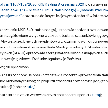
ały nr 1107/15a/2020 KRBR z dnia 8 września 2020 r
. w sprawie pr
adania 540 (Z) w brzmieniu MSB (zmienionego) – „Badanie szacun
ych ujawnień”
oraz zmian do innych krajowych standardów informo
 w brzmieniu MSB 540 (zmienionego), ustanawia bardziej rozbudowa
uszczegółowione wytyczne w zakresie badania szacunków księgowy
. Aby wesprzeć biegłych rewidentów w zrozumieniu wymogów nowe
eniu i odpowiednim stosowaniu Rada Międzynarodowych Standardów
acyjnych (IAASB) opracowała szereg materiałów objaśniających a P
kie wersje językowe. Dziś udostępniamy je Państwu.
iewięciu opracowań:
(basis for conclusions)
- przedstawia kontekst wprowadzenia zmi
ie otrzymanych uwag do projektu standardu oraz decyzje podjęte 
ultacji (pobierz
tutaj
);
a krótki opis zmian wprowadzonych do standardu (pobierz
tutaj
);