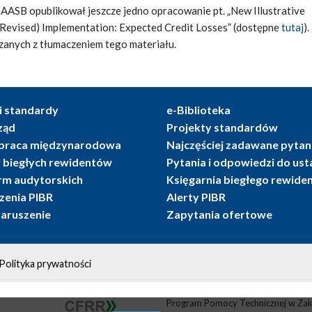
IAASB opublikował jeszcze jedno opracowanie pt. „New Illustrative
(Revised) Implementation: Expected Credit Losses” (dostępne
tutaj
)
zanych z tłumaczeniem tego materiału.
i standardy
e-Biblioteka
ząd
Projekty standardów
praca międzynarodowa
Najczęściej zadawane pytan
r biegłych rewidentów
Pytania i odpowiedzi do us
irm audytorskich
Księgarnia biegłego rewide
enia PIBR
Alerty PIBR
naruszenie
Zapytania ofertowe
Polityka prywatności
Program Pomocy Technicznej w Zak