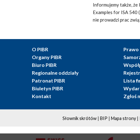
Informujemy także, że 
Examples for ISA 540 
nie prowadzi prac zwią
O PIBR
Prawo 
Organy PIBR
Samor
Biuro PIBR
Współ
Regionalne oddziały
Rejest
Patronat PIBR
Lista f
Biuletyn PIBR
Wydarz
Kontakt
Zgłoś 
|
|
|
Słownik skrótów
BIP
Mapa strony