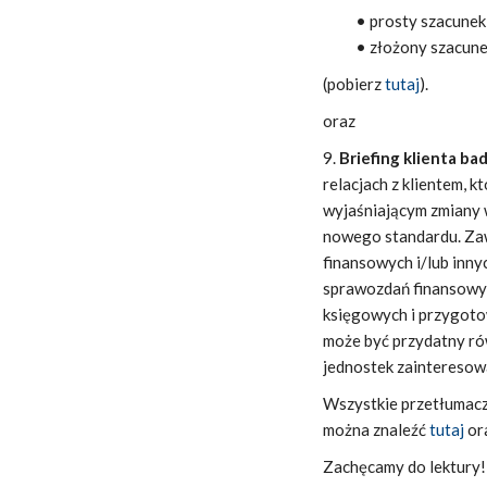
• prosty szacunek
• złożony szacune
(pobierz
tutaj
).
oraz
9.
Briefing klienta ba
relacjach z klientem, 
wyjaśniającym zmiany 
nowego standardu. Zaw
finansowych i/lub inn
sprawozdań finansowy
księgowych i przygoto
może być przydatny ró
jednostek zainteresow
Wszystkie przetłumaczo
można znaleźć
tutaj
or
Zachęcamy do lektury!