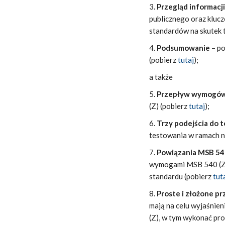
3.
Przegląd informacji
publicznego oraz kluc
standardów na skutek 
4.
Podsumowanie
– po
(pobierz
tutaj
);
a także
5.
Przepływ wymogó
(Z) (pobierz
tutaj
);
6.
Trzy podejścia do 
testowania w ramach n
7.
Powiązania MSB 540
wymogami MSB 540 (Z)
standardu (pobierz
tut
8.
Proste i złożone pr
mają na celu wyjaśnie
(Z), w tym wykonać pro