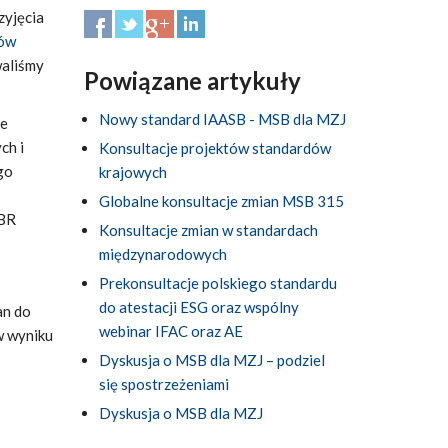
zyjęcia
ków
waliśmy
Powiązane artykuły
Nowy standard IAASB - MSB dla MZJ
ne
ch i
Konsultacje projektów standardów
go
krajowych
Globalne konsultacje zmian MSB 315
IBR
Konsultacje zmian w standardach
międzynarodowych
Prekonsultacje polskiego standardu
do atestacji ESG oraz wspólny
an do
webinar IFAC oraz AE
w wyniku
Dyskusja o MSB dla MZJ – podziel
się spostrzeżeniami
Dyskusja o MSB dla MZJ