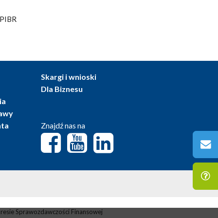
. PIBR
Skargi i wnioski
Dla Biznesu
ia
tawy
nta
Znajdź nas na
resie Sprawozdawczości Finansowej