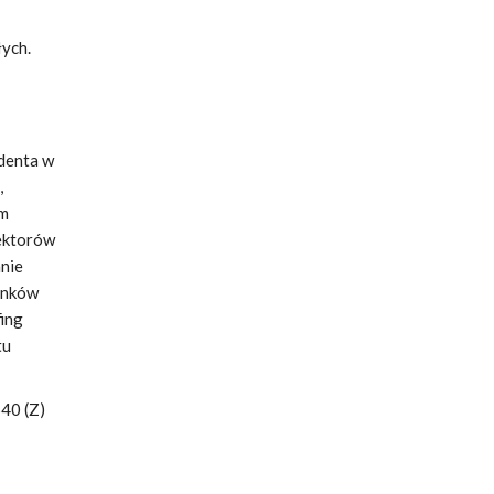
ych.
denta w
,
em
rektorów
nie
unków
fing
tu
540 (Z)