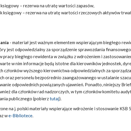
 księgowy – rezerwa na utratę wartości zapasów,
k księgowy – rezerwa na utratę wartości rzeczowych aktywów trwał
dania
- materiał jest ważnym elementem wspierającym biegłego rewi
który jest odpowiedzialny za sporządzenie sprawozdania finansowego
w pracy biegłego rewidenta w związku z wdrożeniem i zastosowani
arte w nim informacje będą istotne dla kierowników jednostek, dy
ych członków wyższego kierownictwa odpowiedzialnych za sporządza
ch oraz personelu bezpośrednio zaangażowanego w ustalanie szac
wanie odpowiednich powiązanych ujawnień. Ponadto, niniejszy Brie
wnież dla członków rad nadzorczych, w tym członków komitetu audy
ania publicznego (pobierz
tutaj
).
ne na j. polski materiały wspierające wdrożenie i stosowanie KSB 
az w
e-Bibliotece
.