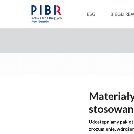
ESG
BIEGLI RE
Materiały
stosowani
Udostępniamy pakiet,
zrozumienie, wdrożen