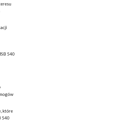
teresu
h
acji
 MSB 540
y
wymogów
, które
B 540