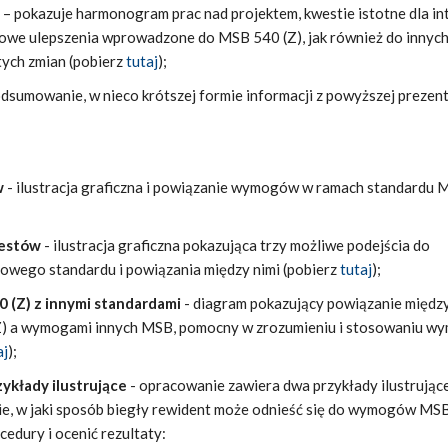
– pokazuje harmonogram prac nad projektem, kwestie istotne dla in
zowe ulepszenia wprowadzone do MSB 540 (Z), jak również do innyc
tych zmian (pobierz
tutaj
);
dsumowanie, w nieco krótszej formie informacji z powyższej prezent
w
- ilustracja graficzna i powiązanie wymogów w ramach standardu
testów
- ilustracja graficzna pokazująca trzy możliwe podejścia do
owego standardu i powiązania między nimi (pobierz
tutaj
);
 (Z) z innymi standardami
- diagram pokazujący powiązanie międz
 a wymogami innych MSB, pomocny w zrozumieniu i stosowaniu 
aj
);
zykłady ilustrujące
- opracowanie zawiera dwa przykłady ilustrujące
nie, w jaki sposób biegły rewident może odnieść się do wymogów MS
cedury i ocenić rezultaty: