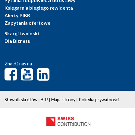
Pytania i odpowiedzi do ustawy
Księgarnia biegłego rewidenta
Alerty PIBR
Zapytania ofertowe
Skargi i wnioski
Dla Biznesu
Znajdź nas na
|
|
|
Słownik skrótów
BIP
Mapa strony
Polityka prywatności