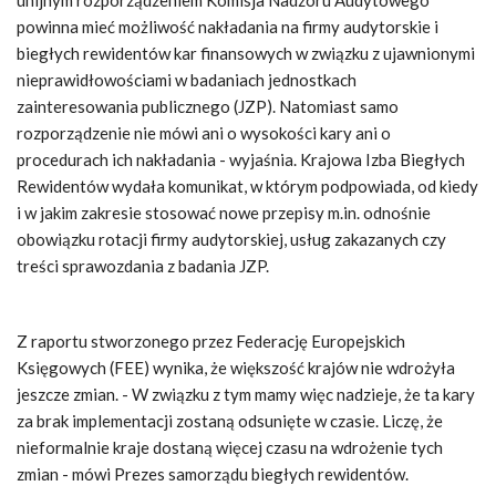
unijnym rozporządzeniem Komisja Nadzoru Audytowego
powinna mieć możliwość nakładania na firmy audytorskie i
biegłych rewidentów kar finansowych w związku z ujawnionymi
nieprawidłowościami w badaniach jednostkach
zainteresowania publicznego (JZP). Natomiast samo
rozporządzenie nie mówi ani o wysokości kary ani o
procedurach ich nakładania - wyjaśnia. Krajowa Izba Biegłych
Rewidentów wydała komunikat, w którym podpowiada, od kiedy
i w jakim zakresie stosować nowe przepisy m.in. odnośnie
obowiązku rotacji firmy audytorskiej, usług zakazanych czy
treści sprawozdania z badania JZP.
Z raportu stworzonego przez Federację Europejskich
Księgowych (FEE) wynika, że większość krajów nie wdrożyła
jeszcze zmian. - W związku z tym mamy więc nadzieje, że ta kary
za brak implementacji zostaną odsunięte w czasie. Liczę, że
nieformalnie kraje dostaną więcej czasu na wdrożenie tych
zmian - mówi Prezes samorządu biegłych rewidentów.