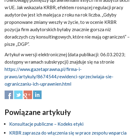
równowagę pomiędzy uprawnieniami innych firm audytorskich
w UE. Jak wskazała KRBR, efektem rosnącej regulacji pracy
audytorów jest ich malejąca z roku na rok liczba. „Gdyby
proponowane zmiany weszły w życie, to w ocenie KRBR
pozycja firm audytorskich byłaby znacznie gorsza niż
doradczych czy konsultingowych, które nie mają ograniczeń” –
pisze „DGP”.
Artykuł w wersji elektronicznej (data publikacji: 06.03.2023;
dostępny w ramach subskrypcji) znajduje się na stronie
https://www.gazetaprawna.pl/firma-i-
prawo/artykuly/8674544,rewidenci-sprzeciwiaja-sie-
ograniczaniu-ich-uprawnien.html
Powiązane artykuły
Konsultacje publiczne – Kodeks etyki
KRBR zaprasza do włączenia się w prace zespołu wsparcia