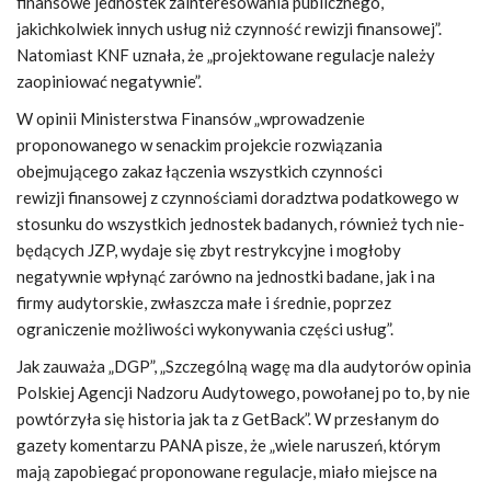
finansowe jednostek zainteresowania publicznego,
jakichkolwiek innych usług niż czynność rewizji finansowej”.
Natomiast KNF uznała, że „projektowane regulacje należy
zaopiniować negatywnie”.
W opinii Ministerstwa Finansów „wprowadzenie
proponowanego w senackim projekcie rozwiązania
obejmującego zakaz łączenia wszystkich czynności
rewizji finansowej z czynnościami doradztwa podatkowego w
stosunku do wszystkich jednostek badanych, również tych nie-
będących JZP, wydaje się zbyt restrykcyjne i mogłoby
negatywnie wpłynąć zarówno na jednostki badane, jak i na
firmy audytorskie, zwłaszcza małe i średnie, poprzez
ograniczenie możliwości wykonywania części usług”.
Jak zauważa „DGP”, „Szczególną wagę ma dla audytorów opinia
Polskiej Agencji Nadzoru Audytowego, powołanej po to, by nie
powtórzyła się historia jak ta z GetBack”. W przesłanym do
gazety komentarzu PANA pisze, że „wiele naruszeń, którym
mają zapobiegać proponowane regulacje, miało miejsce na