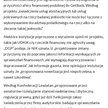
przyszłości afery finansowej podobnej do GetBack. Według
projektu „świadczenie usług atestacyjnych lub usług
pokrewnych na rzecz badanej jednostki nie może być łączone z
wykonywaniem doradztwa podatkowego na rzecz albo na
zlecenie takiej jednostki."
Niektóre instytucje poproszone o wyrażenie opinii nt. projektu,
takie jak UOKiK czy rzecznik finansowy, nie zgłosiły uwag.
„DGP” podaje, że NIK uznała, iż „projektowane zmiany
przyczynią się do poprawy jakości informacji wynikających ze
sprawozdań finansowych, ale wymagają doprecyzowania i
dopracowania”. Jak informuje gazeta, inne opiniujące instytucje
uznały, że „proponowana nowelizacja jest niepotrzebna, a
nawet szkodliwa”.
Według Konfederacji Lewiatan „proponowane przez
senatorów rozwiązanie stanowi nadmiarową i zbyteczną
regulację prawną, gdyż już dziś funkcjonuje zakaz
świadczenia przez firmy audytorskie, badające sprawozdania