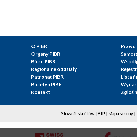
O PIBR
Prawo 
Organy PIBR
Samor
Biuro PIBR
Współ
Regionalne oddziały
Rejest
Patronat PIBR
Lista f
Biuletyn PIBR
Wydarz
Kontakt
Zgłoś 
|
|
|
Słownik skrótów
BIP
Mapa strony