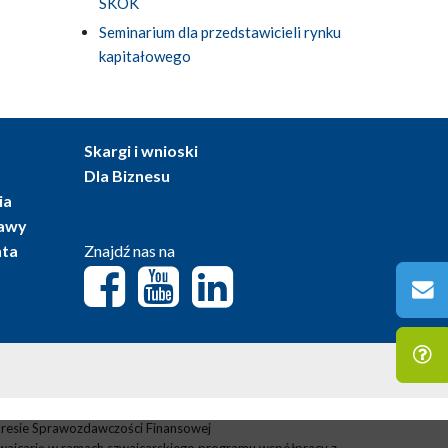
SKOK
Seminarium dla przedstawicieli rynku
kapitałowego
Skargi i wnioski
Dla Biznesu
ia
tawy
nta
Znajdź nas na
resie Sprawozdawczości Finansowej