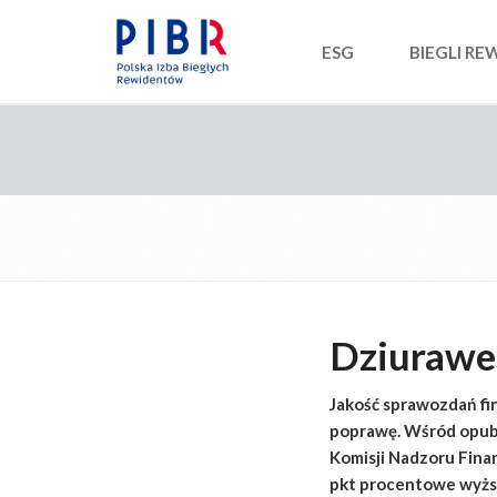
ESG
BIEGLI RE
Dziurawe 
Jakość sprawozdań fin
poprawę. Wśród opub
Komisji Nadzoru Fina
pkt procentowe wyższy