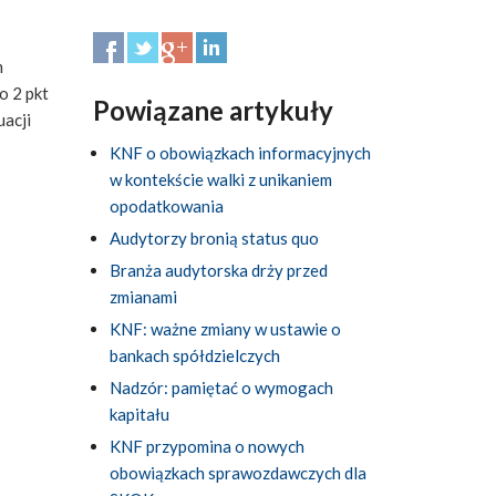
m
o 2 pkt
Powiązane artykuły
uacji
KNF o obowiązkach informacyjnych
w kontekście walki z unikaniem
opodatkowania
Audytorzy bronią status quo
Branża audytorska drży przed
zmianami
KNF: ważne zmiany w ustawie o
bankach spółdzielczych
Nadzór: pamiętać o wymogach
kapitału
KNF przypomina o nowych
obowiązkach sprawozdawczych dla