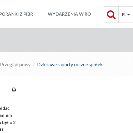
PORANKI Z PIBR
WYDARZENIA W RO
PL
Przegląd prasy
Dziurawe raporty roczne spółek
widać
daniem
 był o 2
 i