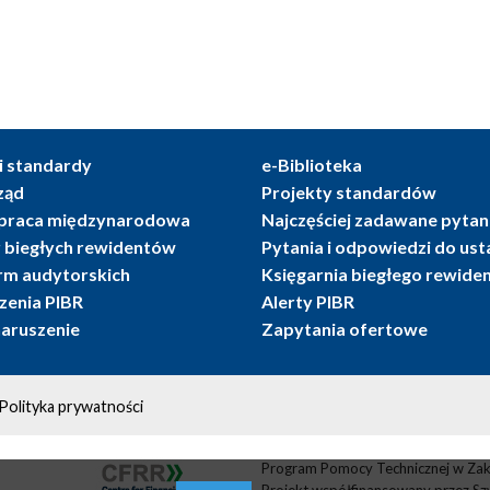
i standardy
e-Biblioteka
ząd
Projekty standardów
praca międzynarodowa
Najczęściej zadawane pytan
r biegłych rewidentów
Pytania i odpowiedzi do us
irm audytorskich
Księgarnia biegłego rewide
enia PIBR
Alerty PIBR
naruszenie
Zapytania ofertowe
Polityka prywatności
Program Pomocy Technicznej w Zak