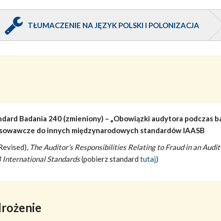
TŁUMACZENIE NA JĘZYK POLSKI I POLONIZACJA
dard Badania 240 (zmieniony) – „Obowiązki audytora podczas 
tosowawcze do innych międzynarodowych standardów IAASB
(Revised),
The Auditor’s Responsibilities Relating to Fraud in an Audi
International Standards
(pobierz standard
tutaj
)
drożenie